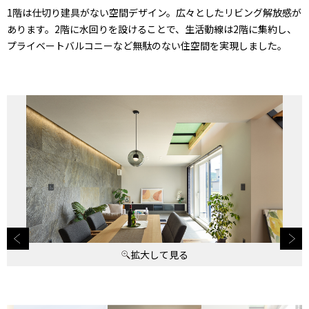
1階は仕切り建具がない空間デザイン。広々としたリビング解放感が
あります。2階に水回りを設けることで、生活動線は2階に集約し、
プライベートバルコニーなど無駄のない住空間を実現しました。
拡大して見る
拡大して見る
拡大して見る
拡大して見る
拡大して見る
拡大して見る
拡大して見る
拡大して見る
拡大して見る
拡大して見る
拡大して見る
拡大して見る
拡大して見る
拡大して見る